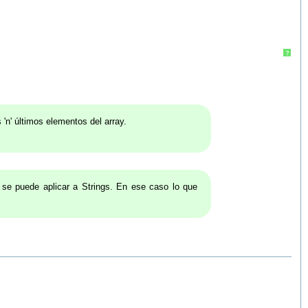
?
'n' últimos elementos del array.
se puede aplicar a Strings. En ese caso lo que