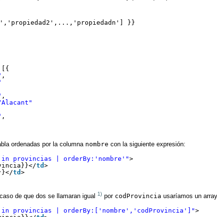
','propiedad2',...,'propiedadn'] }}
 [{
"
,
"
"
,
/Alacant"
"
,
abla ordenadas por la columna
nombre
con la siguiente expresión:
 in provincias | orderBy:'nombre'"
>
vincia}}</
td
>
}}</
td
>
1)
caso de que dos se llamaran igual
por
codProvincia
usaríamos un array 
 in provincias | orderBy:['nombre','codProvincia']"
>