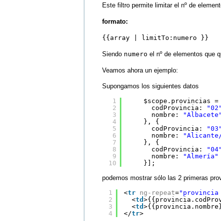
Este filtro permite limitar el nº de eleme
formato:
{{array | limitTo:numero }}
Siendo
numero
el nº de elementos que q
Veamos ahora un ejemplo:
Supongamos los siguientes datos
1
$scope.provincias =
2
codProvincia: 
"02
3
nombre: 
"Albacete
4
}, {
5
codProvincia: 
"03
6
nombre: 
"Alicante
7
}, {
8
codProvincia: 
"04
9
nombre: 
"Almería"
10
}];
podemos mostrar sólo las 2 primeras prov
1
<
tr
ng-repeat
=
"provincia
2
<
td
>{{provincia.codPro
3
<
td
>{{provincia.nombre
4
</
tr
>