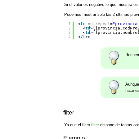
Si el valor es negativo lo que muestra es 
Podemos mostrar sólo las 2 últimas provi
1
<
tr
ng-repeat
=
"provincia
2
<
td
>{{provincia.codPro
3
<
td
>{{provincia.nombre
4
</
tr
>
Recuer
Aunque 
hace es
filter
Ya que el filtro
filter
dispone de tantas op
Ejemplo