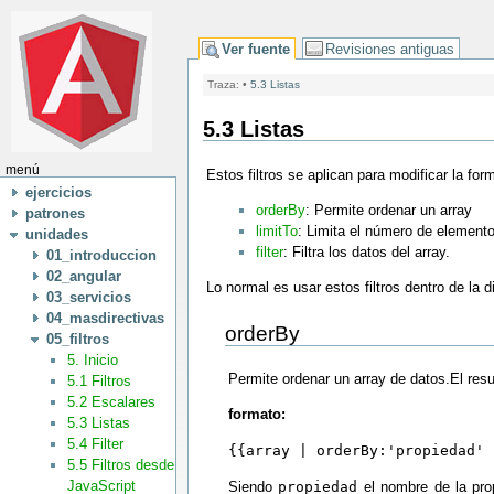
Ver fuente
Revisiones antiguas
Traza:
•
5.3 Listas
5.3 Listas
menú
Estos filtros se aplican para modificar la fo
ejercicios
orderBy
: Permite ordenar un array
patrones
limitTo
: Limita el número de elemento
unidades
filter
: Filtra los datos del array.
01_introduccion
02_angular
Lo normal es usar estos filtros dentro de la d
03_servicios
04_masdirectivas
orderBy
05_filtros
5. Inicio
Permite ordenar un array de datos.El res
5.1 Filtros
5.2 Escalares
formato:
5.3 Listas
5.4 Filter
{{array | orderBy:'propiedad' 
5.5 Filtros desde
JavaScript
Siendo
propiedad
el nombre de la pro