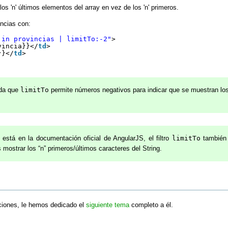
los 'n' últimos elementos del array en vez de los 'n' primeros.
ncias con:
 in provincias | limitTo:-2"
>
vincia}}</
td
>
}}</
td
>
da que
limitTo
permite números negativos para indicar que se muestran los 
está en la documentación oficial de AngularJS, el filtro
limitTo
también 
 mostrar los “n” primeros/últimos caracteres del String.
ciones, le hemos dedicado el
siguiente tema
completo a él.