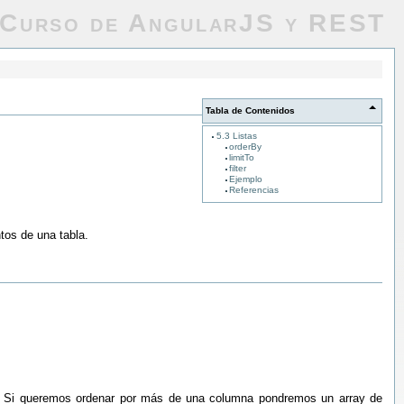
Curso de AngularJS y REST
Tabla de Contenidos
5.3 Listas
orderBy
limitTo
filter
Ejemplo
Referencias
tos de una tabla.
r. Si queremos ordenar por más de una columna pondremos un array de