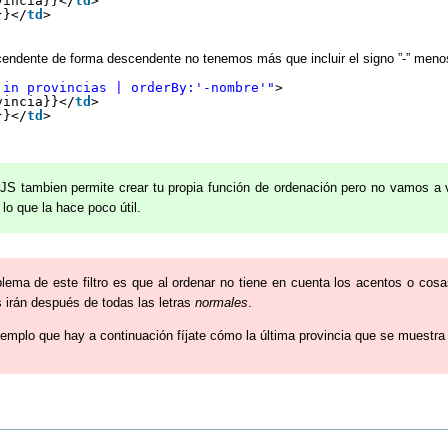
vincia}}</
td
>
}}</
td
>
endente de forma descendente no tenemos más que incluir el signo ”-” meno
 in provincias | orderBy:'-nombre'"
>
vincia}}</
td
>
}}</
td
>
JS tambien permite crear tu propia función de ordenación pero no vamos a 
 lo que la hace poco útil.
lema de este filtro es que al ordenar no tiene en cuenta los acentos o cosas
 irán después de todas las letras
normales
.
jemplo que hay a continuación fíjate cómo la última provincia que se muestra