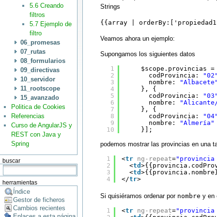
5.6 Creando
Strings
filtros
{{array | orderBy:['propiedad1
5.7 Ejemplo de
filtro
Veamos ahora un ejemplo:
06_promesas
07_rutas
Supongamos los siguientes datos
08_formularios
1
$scope.provincias =
09_directivas
2
codProvincia: 
"02
10_servidor
3
nombre: 
"Albacete
11_rootscope
4
}, {
5
codProvincia: 
"03
15_avanzado
6
nombre: 
"Alicante
Politica de Cookies
7
}, {
Referencias
8
codProvincia: 
"04
9
nombre: 
"Almería"
Curso de AngularJS y
10
}];
REST con Java y
Spring
podemos mostrar las provincias en una t
1
<
tr
ng-repeat
=
"provincia
buscar
2
<
td
>{{provincia.codPro
3
<
td
>{{provincia.nombre
4
</
tr
>
herramientas
Índice
Si quisiéramos ordenar por
nombre
y en 
Gestor de ficheros
Cambios recientes
1
<
tr
ng-repeat
=
"provincia
Enlaces a esta página