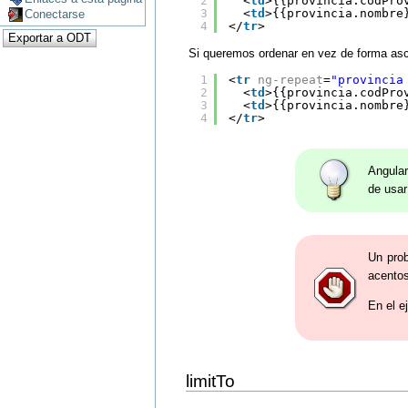
2
<
td
>{{provincia.codPro
3
<
td
>{{provincia.nombre
Conectarse
4
</
tr
>
Si queremos ordenar en vez de forma asc
1
<
tr
ng-repeat
=
"provincia
2
<
td
>{{provincia.codPro
3
<
td
>{{provincia.nombre
4
</
tr
>
Angular
de usar
Un prob
acentos
En el e
limitTo