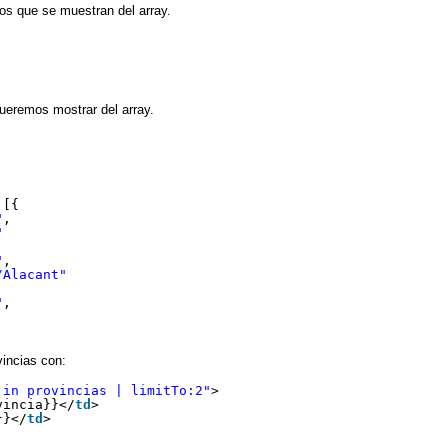
ntos que se muestran del array.
ueremos mostrar del array.
 [{
"
,
"
"
,
/Alacant"
"
,
incias con:
 in provincias | limitTo:2"
>
vincia}}</
td
>
}}</
td
>