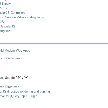
d $apply
JS 1.2
ularJS Controllers
 to Service Values in Angular.js
rJS
 AngularJS
AngularJS
Build Modern Web Apps
ks, How to use it
ve
: Uso de ”@” y ”=”
via Directives
arJS directive rendering and parsing
ive for jQuery Input Plugin