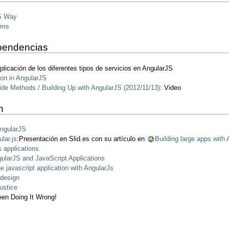
JS Way
rms
ependencias
plicación de los diferentes tipos de servicios en AngularJS
ion in AngularJS
e Methods / Building Up with AngularJS (2012/11/13)
: Video
n
AngularJS
lar.js
:Presentación en Slid.es con su artículo en
Building large apps with
s applications
gularJS and JavaScript Applications
ge javascript application with AngularJs
 design
ustice
een Doing It Wrong!