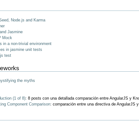
 Seed, Node.js and Karma
ner
 and Jasmine
P Mock
rs in a non-trivial environment
es in jasmine unit tests
s test
meworks
ystifying the myths
uction (1 of 8)
: 8 posts con una detallada comparación entre AngularJS y Kn
ating Component Comparison
: comparación entre una directiva de AngularJS 