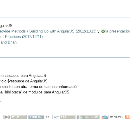
ngularJS
vide Methods / Building Up with AngularJS (2012/11/13)
y
la presentació
t Practices (2012/12/11)
 and Brian
ionalidades para AngularJS
vicio $resource de AngularJS
ndiente con otra forma de cachear información
na “biblioteca” de módulos para AngularJS
in