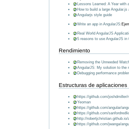
Lessons Learned: A Year with 
How to build a large Angular.js 
Angularjs style guide
Write an app in AngularJS
:Ejem
Real World AngularJS Applicat
5 reasons to use AngularJS in 
Rendimiento
Removing the Unneeded Watc
AngularJS: My solution to the
Debugging performance proble
Estructuras de aplicaciones
https://github.com/joshdmiller/n
Yeoman
https://github.com/angular/ang
https://github.com/sanfordredl
http://robertjchristian.github.io
https://github.com/jwanga/angu