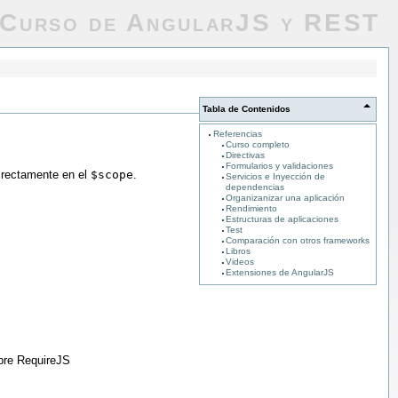
Curso de AngularJS y REST
Tabla de Contenidos
Referencias
Curso completo
Directivas
Formularios y validaciones
irectamente en el
$scope
.
Servicios e Inyección de
dependencias
Organizanizar una aplicación
Rendimiento
Estructuras de aplicaciones
Test
Comparación con otros frameworks
Libros
Videos
Extensiones de AngularJS
bre RequireJS