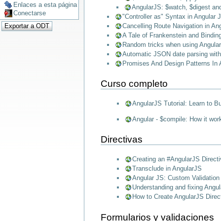
Enlaces a esta página
AngularJS: $watch, $digest an
Conectarse
"Controller as" Syntax in Angular 
Cancelling Route Navigation in Ang
A Tale of Frankenstein and Binding
Random tricks when using Angula
Automatic JSON date parsing with
Promises And Design Patterns In 
Curso completo
AngularJS Tutorial: Learn to 
Angular - $compile: How it wor
Directivas
Creating an #AngularJS Directi
Transclude in AngularJS
Angular JS: Custom Validation 
Understanding and fixing Angul
How to Create AngularJS Direct
Formularios y validaciones