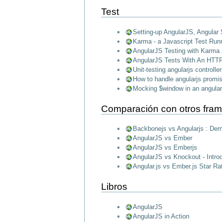
Test
Setting-up AngularJS, Angular
Karma - a Javascript Test Run
AngularJS Testing with Karma
AngularJS Tests With An HTT
Unit-testing angularjs controlle
How to handle angularjs promis
Mocking $window in an angularj
Comparación con otros fra
Backbonejs vs Angularjs : Dem
AngularJS vs Ember
AngularJS vs Emberjs
AngularJS vs Knockout - Introd
Angular.js vs Ember.js Star R
Libros
AngularJS
AngularJS in Action