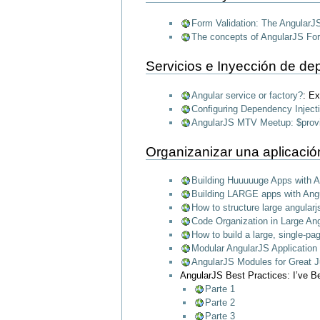
Form Validation: The Angular
The concepts of AngularJS Fo
Servicios e Inyección de d
Angular service or factory?
: Ex
Configuring Dependency Inject
AngularJS MTV Meetup: $provid
Organizanizar una aplicació
Building Huuuuuge Apps with 
Building LARGE apps with Angu
How to structure large angularj
Code Organization in Large An
How to build a large, single-pa
Modular AngularJS Application
AngularJS Modules for Great J
AngularJS Best Practices: I’ve B
Parte 1
Parte 2
Parte 3