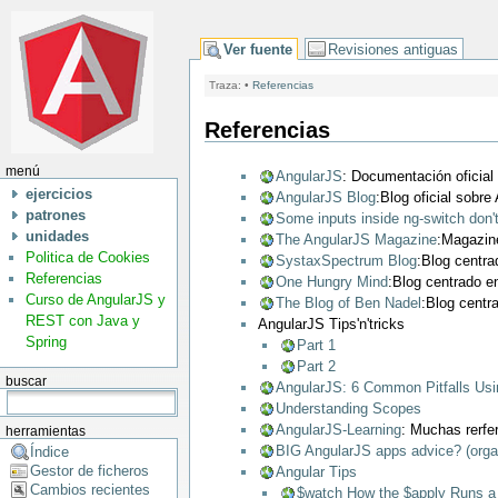
Ver fuente
Revisiones antiguas
Traza:
•
Referencias
Referencias
menú
AngularJS
: Documentación oficial
ejercicios
AngularJS Blog
:Blog oficial sobre
patrones
Some inputs inside ng-switch don
unidades
The AngularJS Magazine
:Magazine
Politica de Cookies
SystaxSpectrum Blog
:Blog centra
Referencias
One Hungry Mind
:Blog centrado e
Curso de AngularJS y
The Blog of Ben Nadel
:Blog centr
REST con Java y
AngularJS Tips'n'tricks
Spring
Part 1
Part 2
buscar
AngularJS: 6 Common Pitfalls Us
Understanding Scopes
AngularJS-Learning
: Muchas rerfe
herramientas
BIG AngularJS apps advice? (organ
Índice
Gestor de ficheros
Angular Tips
Cambios recientes
$watch How the $apply Runs a