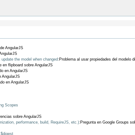
 de AngularJS
 AngularJS
't update the model when changed
:Problema al usar propiedades del modelo d
 en flipboard sobre AngularJS
do en AngularJS
n AngularJS
ado en AngularJS
ing Scopes
rencias sobre AngularJS
ization, performance, build, RequireJS, etc.)
:Pregunta en Google Groups so
 $digest