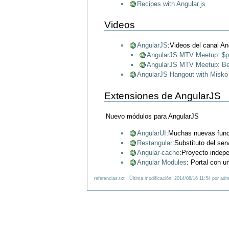
Recipes with Angular.js
Videos
AngularJS
:Videos del canal A
AngularJS MTV Meetup: $pro
AngularJS MTV Meetup: Bes
AngularJS Hangout with Misko
Extensiones de AngularJS
Nuevo módulos para AngularJS
AngularUI
:Muchas nuevas func
Restangular
:Substituto del ser
Angular-cache
:Proyecto indepe
Angular Modules
: Portal con u
referencias.txt · Última modificación: 2014/08/16 11:54 por adm