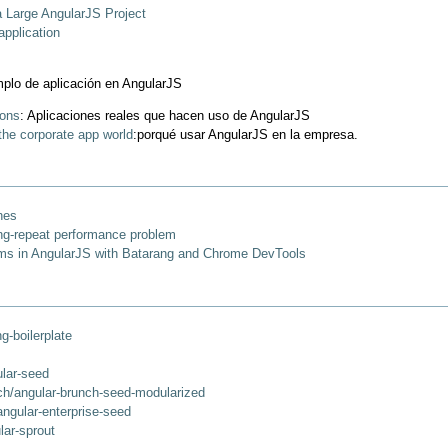
a Large AngularJS Project
application
plo de aplicación en AngularJS
ions
: Aplicaciones reales que hacen uso de AngularJS
the corporate app world
:porqué usar AngularJS en la empresa.
hes
 ng-repeat performance problem
ms in AngularJS with Batarang and Chrome DevTools
g-boilerplate
ular-seed
ich/angular-brunch-seed-modularized
/angular-enterprise-seed
lar-sprout