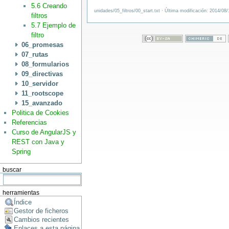
5.6 Creando
unidades/05_filtros/00_start.txt · Última modificación: 2014/08
filtros
5.7 Ejemplo de
filtro
06_promesas
07_rutas
08_formularios
09_directivas
10_servidor
11_rootscope
15_avanzado
Politica de Cookies
Referencias
Curso de AngularJS y
REST con Java y
Spring
buscar
herramientas
Índice
Gestor de ficheros
Cambios recientes
Enlaces a esta página