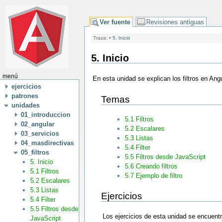
Ver fuente
Revisiones antiguas
Traza:
•
5. Inicio
5. Inicio
menú
En esta unidad se explican los filtros en Ang
ejercicios
patrones
Temas
unidades
01_introduccion
5.1 Filtros
02_angular
5.2 Escalares
03_servicios
5.3 Listas
04_masdirectivas
5.4 Filter
05_filtros
5.5 Filtros desde JavaScript
5. Inicio
5.6 Creando filtros
5.1 Filtros
5.7 Ejemplo de filtro
5.2 Escalares
5.3 Listas
Ejercicios
5.4 Filter
5.5 Filtros desde
Los ejercicios de esta unidad se encuent
JavaScript