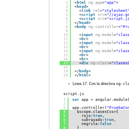
2
<
html
ng-app
=
"app"
>
3
<
head
>
4
<
link
rel
=
"stylesheet
5
<
script
src
=
"//ajax.g
6
<
script
src
=
"script.j
7
</
head
>
8
<
body
ng-controller
=
"Pr
9
10
<
input
ng-model
=
"clas
11
<
br
>
12
<
input
ng-model
=
"clas
13
<
br
>
14
<
input
ng-model
=
"clas
15
<
br
>
16
<
br
>
17
<
div
ng-class
=
"clases
18
19
</
body
>
20
</
html
>
Linea 17: Con la directiva
ng-cl
script.js
1
var
app = angular.module
2
3
app.controller(
"PruebaCo
4
$scope.clasesCss={
5
rojo:
true
,
6
subrayado:
true
,
7
negrita:
false
8
}