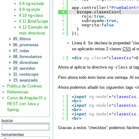
2
4.8 ng-include
3
app.controller(
"PruebaContr
4.9 ng-style
4
$scope.clasesCss={
4.10 ng-class
5
rojo:
true
,
6
subrayado:
true
,
4.11 $rootScope
7
negrita:
false
4.12 Ejemplo de
8
}
mas directivas
9
});
05_filtros
Línea 4: Se declara la propiedad “c
06_promesas
se aplicarán estas 2 clases
CSS
al e
07_rutas
08_formularios
1
<
div
ng-class
=
"clasesCss"
>E
09_directivas
Ahora al aplicar la directiva
ng-class
al ta
10_servidor
11_rootscope
Pero ahora todo ésto tiene una ventaja. Al 
15_avanzado
Politica de Cookies
Ahora podemos añadir los siguientes tags <i
Referencias
1
<
input
ng-model
=
"clasesCss.
Curso de AngularJS y
2
<
br
>
REST con Java y
3
<
input
ng-model
=
"clasesCss.
Spring
4
<
br
>
5
<
input
ng-model
=
"clasesCss.
6
<
br
>
buscar
Gracias a estos “checkbox” podemos fácilmen
herramientas