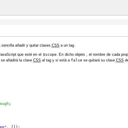
sencilla añadir y quitar clases
CSS
a un tag.
JavaScript que esté en el
$scope
. En dicho objeto , el nombre de cada pro
se añadirá la clase
CSS
al tag y si está a
false
se quitará su clase
CSS
de
ough
;
pp"
, []);