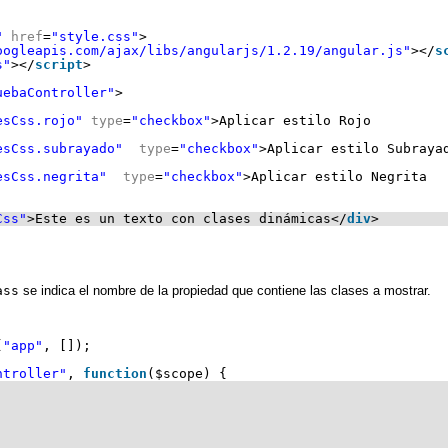
"
href
=
"style.css"
>
oogleapis.com/ajax/libs/angularjs/1.2.19/angular.js"
></
s
s"
></
script
>
uebaController"
>
esCss.rojo"
type
=
"checkbox"
>Aplicar estilo Rojo
esCss.subrayado"
type
=
"checkbox"
>Aplicar estilo Subraya
esCss.negrita"
type
=
"checkbox"
>Aplicar estilo Negrita  
Css"
>Este es un texto con clases dinámicas</
div
>
ass
se indica el nombre de la propiedad que contiene las clases a mostrar.
(
"app"
, []);
ntroller"
, 
function
($scope) {