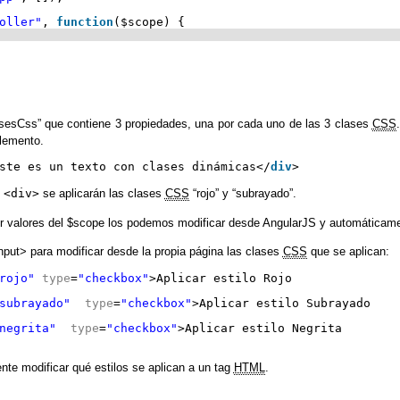
oller"
, 
function
($scope) {
lasesCss” que contiene 3 propiedades, una por cada uno de las 3 clases
CSS
lemento.
ste es un texto con clases dinámicas</
div
>
g
<div>
se aplicarán las clases
CSS
“rojo” y “subrayado”.
ser valores del $scope los podemos modificar desde AngularJS y automáticam
nput> para modificar desde la propia página las clases
CSS
que se aplican:
rojo"
type
=
"checkbox"
>Aplicar estilo Rojo
subrayado"
type
=
"checkbox"
>Aplicar estilo Subrayado
negrita"
type
=
"checkbox"
>Aplicar estilo Negrita  
te modificar qué estilos se aplican a un tag
HTML
.