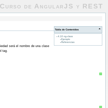
Curso de AngularJS y REST
Tabla de Contenidos
4.10 ng-class
Ejemplo
Referencias
piedad será el nombre de una clase
l tag.
?
?