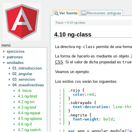
Ver fuente
Revisiones antiguas
Traza:
•
4.10 ng-class
4.10 ng-class
menú
La directiva
ng-class
permite de una forma 
ejercicios
La forma de hacerlo es mediante un objeto 
patrones
CSS
. Si el valor de dicha propiedad es
true
unidades
01_introduccion
Veamos un ejemplo:
02_angular
03_servicios
Los estilos css serán los siguientes:
04_masdirectivas
1
.rojo {
4. Inicio
2
color
:
red
;
4.1 ng-bind
3
}
4.2 ng-src
4
.subrayado {
5
text-decoration
: 
line-thr
4.3 ng-href
6
}
4.4 ng-repeat
7
.negrita {
4.5 ng-options
8
font-weight
: 
bold
;
9
}
4.6 ng-if
4.7 ng-switch
1
var
app = angular.module(
"a