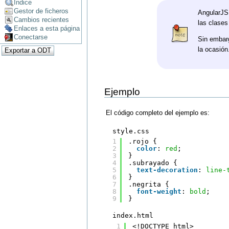
Índice
Gestor de ficheros
AngularJS 
Cambios recientes
las clase
Enlaces a esta página
Conectarse
Sin embar
la ocasión
Ejemplo
El código completo del ejemplo es:
style.css
1
.rojo {
2
color
: 
red
;
3
}
4
.subrayado {
5
text-decoration
: 
line-
6
}
7
.negrita {
8
font-weight
: 
bold
;
9
}
index.html
1
<!DOCTYPE html>