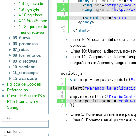
8
<
body
ng-controller
=
"Pru
4.8 ng-include
9
<
img
src
=
"
http://www.c
4.9 ng-style
10
<
img
ng-src
=
"
http://ww
11
4.10 ng-class
12
<
script
src
=
"script.js
4.11 $rootScope
13
</
body
>
14
4.12 Ejemplo de
15
</
html
>
mas directivas
05_filtros
Linea 9: Al usar el atributo
src
se 
06_promesas
correcta.
07_rutas
Línea 10: Usando la directiva
ng-sr
08_formularios
Linea 12: Cargamos el fichero “scr
09_directivas
cargarán las imágenes y luego se car
10_servidor
11_rootscope
script.js
15_avanzado
1
var
app = angular.module(
"a
2
Politica de Cookies
3
alert(
"Parando la aplicació
Referencias
4
Curso de AngularJS y
5
app.controller(
"PruebaContr
6
$scope.fileName = 
"dokuwi
REST con Java y
7
});
Spring
Linea 3: Ponemos un mensaje para q
buscar
Línea 6: Ponemos en el
$scope
el n
herramientas