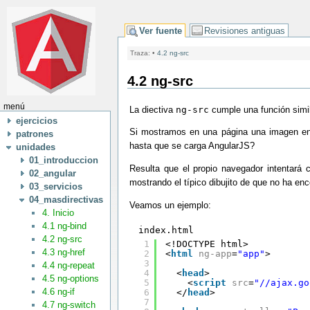
Ver fuente
Revisiones antiguas
Traza:
•
4.2 ng-src
4.2 ng-src
menú
La diectiva
ng-src
cumple una función simi
ejercicios
Si mostramos en una página una imagen en
patrones
hasta que se carga AngularJS?
unidades
01_introduccion
Resulta que el propio navegador intentará
02_angular
mostrando el típico dibujito de que no ha e
03_servicios
04_masdirectivas
Veamos un ejemplo:
4. Inicio
4.1 ng-bind
index.html
4.2 ng-src
1
<!DOCTYPE html>
4.3 ng-href
2
<
html
ng-app
=
"app"
>
3
4.4 ng-repeat
4
<
head
>
4.5 ng-options
5
<
script
src
=
"//ajax.go
4.6 ng-if
6
</
head
>
7
4.7 ng-switch