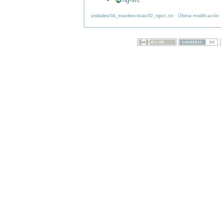
unidades/04_masdirectivas/02_ngsrc.txt · Última modificación: