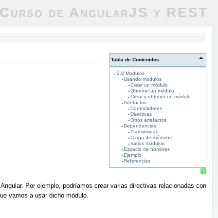
Curso de AngularJS y REST
Tabla de Contenidos
2.8 Modulos
Usando módulos
Crear un módulo
Obtener un módulo
Crear y obtener un módulo
Artefactos
Controladores
Directivas
Otros artefactos
Dependencias
Transitividad
Carga de módulos
Varios módulos
Espacio de nombres
Ejemplo
Referencias
?
gular. Por ejemplo, podríamos crear varias directivas relacionadas con
 que vamos a usar dicho módulo.