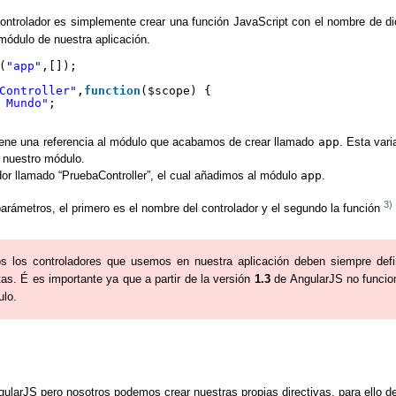
ontrolador es simplemente crear una función JavaScript con el nombre de di
 módulo de nuestra aplicación.
(
"app"
,[]);
Controller"
,
function
($scope) {
 Mundo"
;
ene una referencia al módulo que acabamos de crear llamado
app
. Esta var
a nuestro módulo.
or llamado “PruebaController”, el cual añadimos al módulo
app
.
3)
rámetros, el primero es el nombre del controlador y el segundo la función
s los controladores que usemos en nuestra aplicación deben siempre def
tas. É es importante ya que a partir de la versión
1.3
de AngularJS no funcion
lo.
gularJS pero nosotros podemos crear nuestras propias directivas, para ello