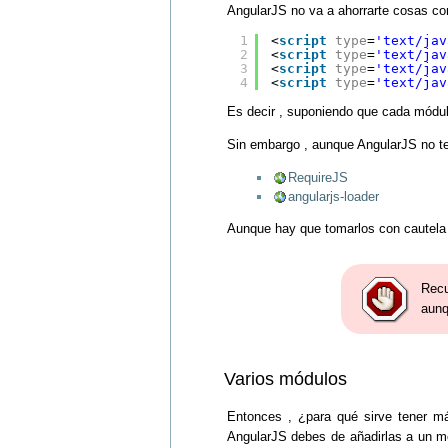
AngularJS no va a ahorrarte cosas co
1
<
script
type
=
'text/jav
2
<
script
type
=
'text/jav
3
<
script
type
=
'text/jav
4
<
script
type
=
'text/jav
Es decir , suponiendo que cada módulo
Sin embargo , aunque AngularJS no te
RequireJS
angularjs-loader
Aunque hay que tomarlos con cautela y
Recu
aunq
Varios módulos
Entonces , ¿para qué sirve tener m
AngularJS debes de añadirlas a un mó