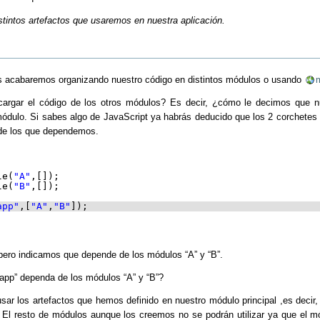
tintos artefactos que usaremos en nuestra aplicación.
os acabaremos organizando nuestro código en distintos módulos o usando
rgar el código de los otros módulos? Es decir, ¿cómo le decimos que nu
 módulo. Si sabes algo de JavaScript ya habrás deducido que los 2 corchetes 
 de los que dependemos.
le(
"A"
,[]);
le(
"B"
,[]);
app"
,[
"A"
,
"B"
]);
 pero indicamos que depende de los módulos “A” y “B”.
app” dependa de los módulos “A” y “B”?
sar los artefactos que hemos definido en nuestro módulo principal ,es decir,
. El resto de módulos aunque los creemos no se podrán utilizar ya que el m