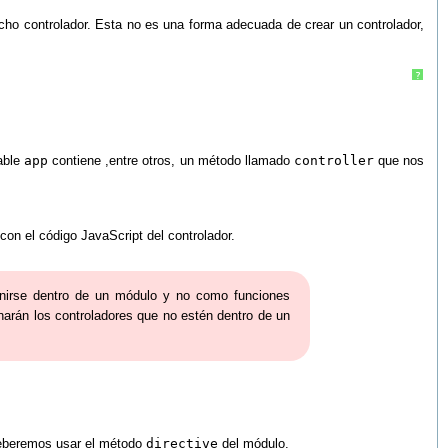
cho controlador. Esta no es una forma adecuada de crear un controlador,
?
iable
app
contiene ,entre otros, un método llamado
controller
que nos
con el código JavaScript del controlador.
inirse dentro de un módulo y no como funciones
arán los controladores que no estén dentro de un
 deberemos usar el método
directive
del módulo.