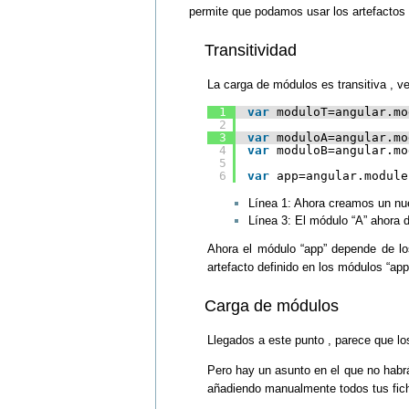
permite que podamos usar los artefactos
Transitividad
La carga de módulos es transitiva , 
1
var
moduloT=angular.mo
2
3
var
moduloA=angular.mo
4
var
moduloB=angular.mo
5
6
var
app=angular.module
Línea 1: Ahora creamos un nu
Línea 3: El módulo “A” ahora 
Ahora el módulo “app” depende de lo
artefacto definido en los módulos “app”
Carga de módulos
Llegados a este punto , parece que lo
Pero hay un asunto en el que no habrá
añadiendo manualmente todos tus fiche