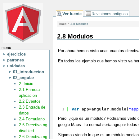
Ver fuente
Revisiones antiguas
Traza:
•
2.8 Modulos
2.8 Modulos
menú
Por ahora hemos visto unas cuantas directi
ejercicios
patrones
En todos los ejemplo que hemos visto ya he
unidades
01_introduccion
02_angular
2. Inicio
2.1 Primera
aplicación
2.2 Eventos
2.3 Entrada de
1
var
app=angular.module(
"app
datos
Pero, ¿qué es un módulo? Podríamos verlo c
2.4 Formulario
google Maps. Lo normal sería agrupar todas 
2.5 Directiva ng-
disabled
Sigamos viendo lo que es un módulo mediant
2.6 Directiva ng-