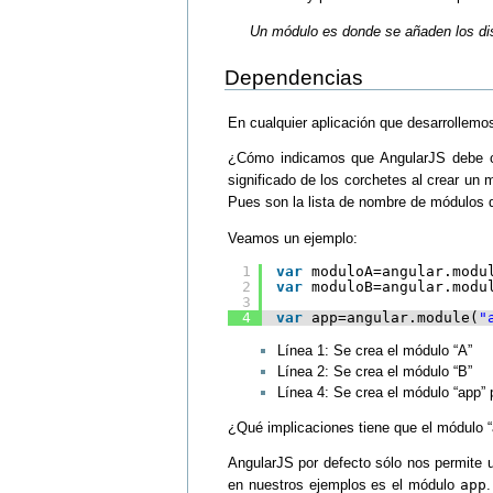
Un módulo es donde se añaden los dis
Dependencias
En cualquier aplicación que desarrollem
¿Cómo indicamos que AngularJS debe ca
significado de los corchetes al crear un
Pues son la lista de nombre de módulos
Veamos un ejemplo:
1
var
moduloA=angular.modu
2
var
moduloB=angular.modu
3
4
var
app=angular.module(
"
Línea 1: Se crea el módulo “A”
Línea 2: Se crea el módulo “B”
Línea 4: Se crea el módulo “app”
¿Qué implicaciones tiene que el módulo “
AngularJS por defecto sólo nos permite u
en nuestros ejemplos es el módulo
app