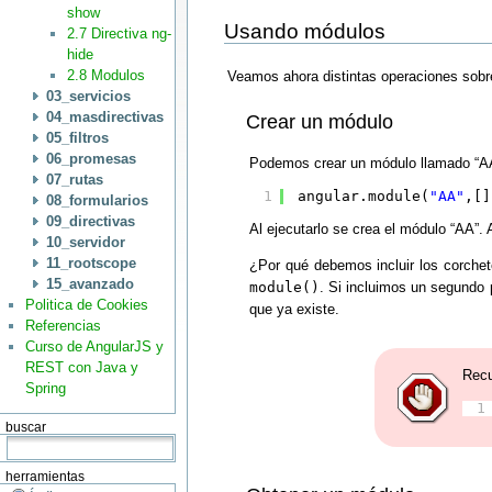
show
Usando módulos
2.7 Directiva ng-
hide
2.8 Modulos
Veamos ahora distintas operaciones sobr
03_servicios
04_masdirectivas
Crear un módulo
05_filtros
06_promesas
Podemos crear un módulo llamado “AA”
07_rutas
1
angular.module(
"AA"
,[]
08_formularios
09_directivas
Al ejecutarlo se crea el módulo “AA”.
10_servidor
11_rootscope
¿Por qué debemos incluir los corche
15_avanzado
module()
. Si incluimos un segundo
Politica de Cookies
que ya existe.
Referencias
Curso de AngularJS y
REST con Java y
Recu
Spring
1
buscar
herramientas