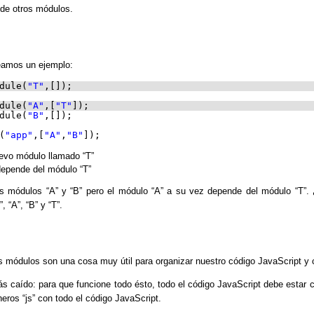
 de otros módulos.
veamos un ejemplo:
dule(
"T"
,[]);
dule(
"A"
,[
"T"
]);
dule(
"B"
,[]);
(
"app"
,[
"A"
,
"B"
]);
evo módulo llamado “T”
depende del módulo “T”
s módulos “A” y “B” pero el módulo “A” a su vez depende del módulo “T”. 
, “A”, “B” y “T”.
s módulos son una cosa muy útil para organizar nuestro código JavaScript y 
s caído: para que funcione todo ésto, todo el código JavaScript debe estar 
ros “js” con todo el código JavaScript.