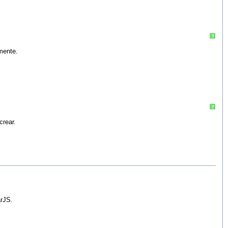
?
amente.
?
crear.
arJS.