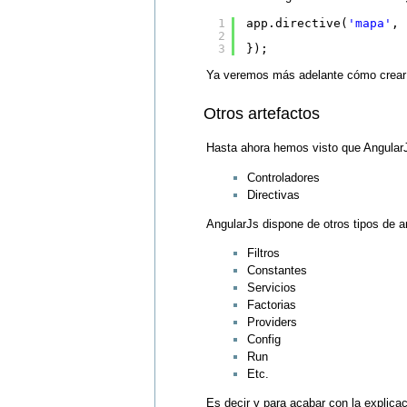
1
app.directive(
'mapa'
, 
2
3
});
Ya veremos más adelante cómo crear n
Otros artefactos
Hasta ahora hemos visto que AngularJ
Controladores
Directivas
AngularJs dispone de otros tipos de a
Filtros
Constantes
Servicios
Factorias
Providers
Config
Run
Etc.
Es decir y para acabar con la explica