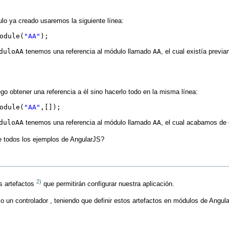
lo ya creado usaremos la siguiente línea:
odule(
"AA"
);
duloAA
tenemos una referencia al módulo llamado
AA
, el cual existía previ
go obtener una referencia a él sino hacerlo todo en la misma línea:
odule(
"AA"
,[]);
duloAA
tenemos una referencia al módulo llamado
AA
, el cual acabamos de 
de todos los ejemplos de AngularJS?
2)
s artefactos
que permitirán configurar nuestra aplicación.
 o un controlador , teniendo que definir estos artefactos en módulos de Angul