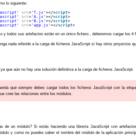
mo lo siguiente:
ascript'
src
=
'T.js'
></
script
>
ascript'
src
=
'A.js'
></
script
>
ascript'
src
=
'B.js'
></
script
>
ascript'
src
=
'app.js'
></
script
>
 y todos sus artefactos están en un único fichero , deberemos cargar los 4 
nga nada referido a la carga de ficheros JavaScript sí hay otros proyectos
a que aún no hay una solución definitiva a la carga de ficheros JavaScript.
erda que siempre debes cargar todos los ficheros JavaScript con la etiq
ue cree las relaciones entre los módulos.
ás de un módulo? Si estás haciendo una librería JavaScript con artefact
dulo y como no puedes saber el nombre del módulo de la aplicación principa