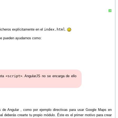
?
ficheros explícitamente en el
index.html
.
 que pueden ayudarnos como:
ueta
<script>
. AngularJS no se encarga de ello
os de Angular , como por ejemplo directivas para usar Google Maps en
l deberás crearte tu propio módulo. Éste es el primer motivo para crear