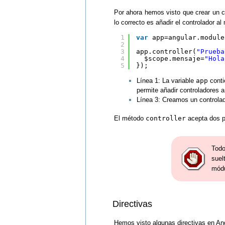
Por ahora hemos visto que crear un c
lo correcto es añadir el controlador al
1
var
app=angular.module
2
3
app.controller(
"Prueba
4
$scope.mensaje=
"Hola
5
});
Línea 1: La variable
app
conti
permite añadir controladores 
Línea 3: Creamos un controlad
El método
controller
acepta dos pa
Todo
suel
módu
Directivas
Hemos visto algunas directivas en An