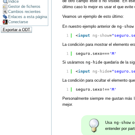
de otro campo esté o no visible. En ese
Índice
Gestor de ficheros
último caso lo mejor es usar el que evite
Cambios recientes
Veamos un ejemplo de esto último:
Enlaces a esta página
Conectarse
En nuestro ejemplo anterior de
ng-show
1
<
input
ng-show
=
"seguro.s
La condición para mostrar el elemento era
1
seguro.sexo===
'M'
Si usáramos
ng-hide
quedaría de la sig
1
<
input
ng-hide
=
"seguro.s
La condición para ocultar el elemento qu
1
seguro.sexo!==
'M'
Personalmente siempre me gustan más la
mejor.
Usa
ng-show
entender por part