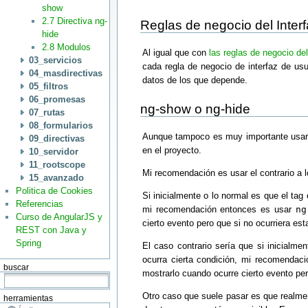
show
2.7 Directiva ng-
Reglas de negocio del Inter
hide
2.8 Modulos
Al igual que con
las reglas de negocio del
03_servicios
cada regla de negocio de interfaz de us
04_masdirectivas
datos de los que depende.
05_filtros
06_promesas
ng-show o ng-hide
07_rutas
08_formularios
Aunque tampoco es muy importante usar u
09_directivas
en el proyecto.
10_servidor
11_rootscope
Mi recomendación es usar el contrario a l
15_avanzado
Politica de Cookies
Si inicialmente o lo normal es que el tag
Referencias
mi recomendación entonces es usar
ng
Curso de AngularJS y
cierto evento pero que si no ocurriera esta
REST con Java y
Spring
El caso contrario sería que si inicialm
ocurra cierta condición, mi recomendac
buscar
mostrarlo cuando ocurre cierto evento pero
Otro caso que suele pasar es que realme
herramientas