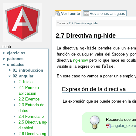
Ver fuente
Revisiones antiguas
Traza:
•
2.7 Directiva ng-hide
2.7 Directiva ng-hide
menú
La directiva
ng-hide
permite que un eleme
ejercicios
función de cualquier valor del $scope y po
patrones
directiva
ng-show
pero lo que hace es ocult
unidades
visible si la expresión es
false
.
01_introduccion
02_angular
En este caso no vamos a poner un ejemplo y
2. Inicio
2.1 Primera
Expresión de la directiva
aplicación
2.2 Eventos
La expresión que se puede poner en la di
2.3 Entrada de
datos
2.4 Formulario
Recuerda que un
2.5 Directiva ng-
angular_expr
disabled
2.6 Directiva ng-