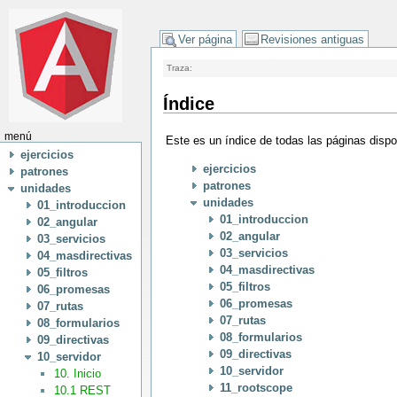
Ver página
Revisiones antiguas
Traza:
Índice
menú
Este es un índice de todas las páginas disp
ejercicios
ejercicios
patrones
patrones
unidades
unidades
01_introduccion
01_introduccion
02_angular
02_angular
03_servicios
03_servicios
04_masdirectivas
04_masdirectivas
05_filtros
05_filtros
06_promesas
06_promesas
07_rutas
07_rutas
08_formularios
08_formularios
09_directivas
09_directivas
10_servidor
10_servidor
10. Inicio
11_rootscope
10.1 REST