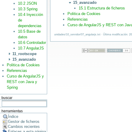
15_avanzado
10.2 JSON
15.1 Estructura de ficheros
10.3 Spring
Politica de Cookies
10.4 Inyección
Referencias
de
Curso de AngularJS y REST con Java
dependencias
10.5 Base de
unidades/10_servidor/07_angularjs.txt · Última modificación: 2
datos
10.6 Controlador
10.7 AngularJS
11_rootscope
15_avanzado
Politica de Cookies
Referencias
Curso de AngularJS y
REST con Java y
Spring
buscar
herramientas
Índice
Gestor de ficheros
Cambios recientes
Enlaces a esta página