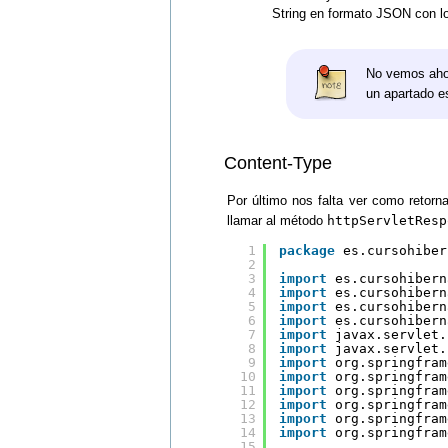
String en formato JSON con lo
No vemos aho
un apartado e
Content-Type
Por último nos falta ver como retorn
llamar al método
httpServletResp
1
package
es.cursohiber
2
3
import
es.cursohibern
4
import
es.cursohibern
5
import
es.cursohibern
6
import
es.cursohibern
7
import
javax.servlet.
8
import
javax.servlet.
9
import
org.springfram
10
import
org.springfram
11
import
org.springfram
12
import
org.springfram
13
import
org.springfram
14
import
org.springfram
15