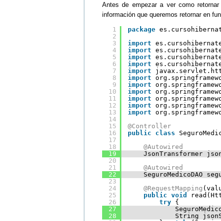
Antes de empezar a ver como retornar 
información que queremos retornar en fun
1
package
es.cursohiberna
2
3
import
es.cursohibernat
4
import
es.cursohibernat
5
import
es.cursohibernat
6
import
es.cursohibernat
7
import
javax.servlet.ht
8
import
org.springframew
9
import
org.springframew
10
import
org.springframew
11
import
org.springframew
12
import
org.springframew
13
import
org.springframew
14
15
@Controller
16
public
class
SeguroMedi
17
18
@Autowired
19
JsonTransformer jso
20
21
@Autowired
22
SeguroMedicoDAO seg
23
24
@RequestMapping
(val
25
public
void
read(Ht
26
try
{
27
SeguroMedic
28
String json