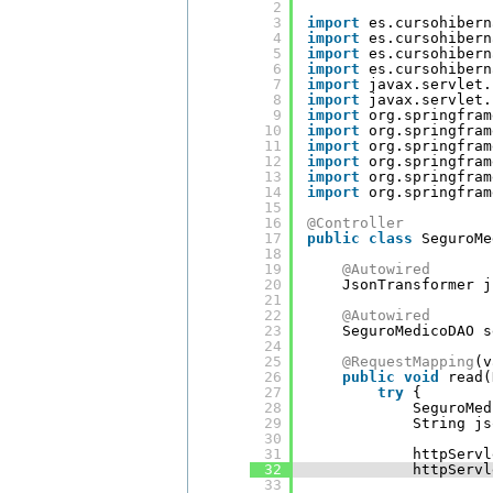
2
3
import
es.cursohibern
4
import
es.cursohibern
5
import
es.cursohibern
6
import
es.cursohibern
7
import
javax.servlet.
8
import
javax.servlet.
9
import
org.springfram
10
import
org.springfram
11
import
org.springfram
12
import
org.springfram
13
import
org.springfram
14
import
org.springfram
15
16
@Controller
17
public
class
SeguroMe
18
19
@Autowired
20
JsonTransformer j
21
22
@Autowired
23
SeguroMedicoDAO s
24
25
@RequestMapping
(v
26
public
void
read(
27
try
{
28
SeguroMed
29
String js
30
31
httpServl
32
httpServl
33