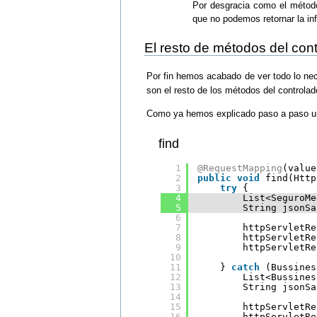
Por desgracia como el método
que no podemos retornar la in
El resto de métodos del cont
Por fin hemos acabado de ver todo lo ne
son el resto de los métodos del controlad
Como ya hemos explicado paso a paso un 
find
1
@RequestMapping
(value
2
public
void
find(Http
3
try
{
4
List<SeguroMe
5
String jsonSa
6
7
httpServletRe
8
httpServletRe
9
httpServletRe
10
11
} 
catch
(Bussines
12
List<Bussines
13
String jsonSa
14
15
httpServletRe
16
httpServletRe