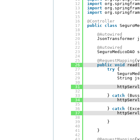
12
import
org.springfram
13
import
org.springfram
14
import
org.springfram
15
16
@Controller
17
public
class
SeguroMe
18
19
@Autowired
20
JsonTransformer j
21
22
@Autowired
23
SeguroMedicoDAO s
24
25
@RequestMapping
(v
26
public
void
read(
27
try
{
28
SeguroMed
29
String js
30
31
httpServl
32
33
} 
catch
(Buss
34
httpServl
35
36
} 
catch
(Exce
37
httpServl
38
39
}
40
41
}
42
43
@RequestMapping
(v