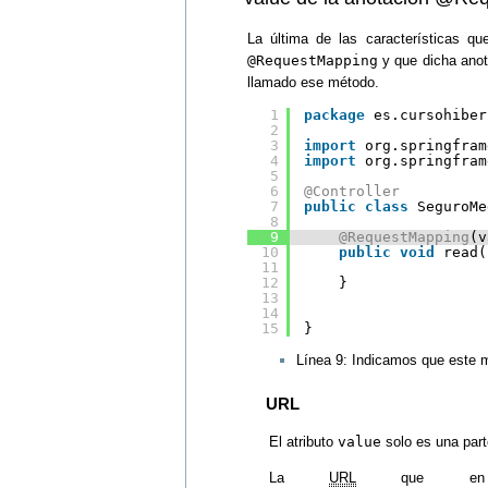
La última de las características q
@RequestMapping
y que dicha anot
llamado ese método.
1
package
es.cursohiber
2
3
import
org.springfram
4
import
org.springfram
5
6
@Controller
7
public
class
SeguroMe
8
9
@RequestMapping
(v
10
public
void
read(
11
12
}
13
14
15
}
Línea 9: Indicamos que este m
URL
El atributo
value
solo es una part
La
URL
que en nu