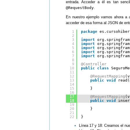
entrada. Acceder a él es tan senc
@RequestBody
.
En nuestro ejemplo vamos ahora a 
acceder de esa forma al JSON de ent
1
package
es.cursohiber
2
3
import
org.springfram
4
import
org.springfram
5
import
org.springfram
6
import
org.springfram
7
import
org.springfram
8
9
@Controller
10
public
class
SeguroMe
11
12
@RequestMapping
(v
13
public
void
read(
14
15
}
16
17
@RequestMapping
(v
18
public
void
inser
19
20
}    
21
22
}
Línea 17 y 18: Creamos el nu