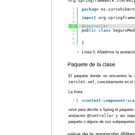
org.springframework.stereot
1
package
es.cursohibern
2
3
import
org.springframe
4
5
@Controller
6
public
class
SeguroMed
7
8
9
}
Línea 5: Añadimos la anotaci
Paquete de la clase
El paquete donde se encuentra la 
servlet.xml
, concretamente en el 
La línea
1
<
context:component-sca
sirve para decirle a Spring el paquete
anotación
@Controller
y así sepa
paquete o alguno de sus subpaquetes 
value de la anotación @Re