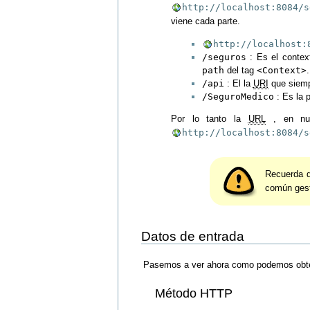
http://localhost:8084/s
viene cada parte.
http://localhost:
/seguros
: Es el contex
path
del tag
<Context>
.
/api
: El la
URI
que siemp
/SeguroMedico
: Es la 
Por lo tanto la
URL
, en nue
http://localhost:8084/s
Recuerda q
común gest
Datos de entrada
Pasemos a ver ahora como podemos obten
Método HTTP