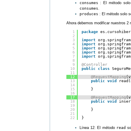
consumes
: El método solo 
consumes
.
produces
: El método solo se
Ahora debemos modificar nuestros 2 
1
package
es.cursohiber
2
3
import
org.springfram
4
import
org.springfram
5
import
org.springfram
6
import
org.springfram
7
import
org.springfram
8
9
@Controller
10
public
class
SeguroMe
11
12
@RequestMapping
(v
13
public
void
read(
14
15
}
16
17
@RequestMapping
(v
18
public
void
inser
19
20
}    
21
22
}
Línea 12: El método
read
so