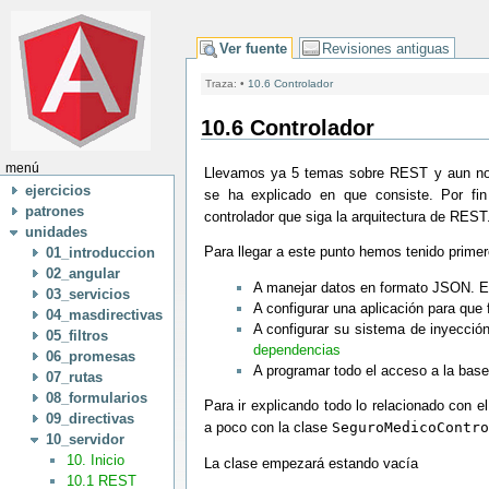
Ver fuente
Revisiones antiguas
Traza:
•
10.6 Controlador
10.6 Controlador
menú
Llevamos ya 5 temas sobre REST y aun no
ejercicios
se ha explicado en que consiste. Por f
patrones
controlador que siga la arquitectura de REST
unidades
Para llegar a este punto hemos tenido primer
01_introduccion
02_angular
A manejar datos en formato JSON. 
03_servicios
A configurar una aplicación para que
04_masdirectivas
A configurar su sistema de inyecci
05_filtros
dependencias
06_promesas
A programar todo el acceso a la bas
07_rutas
08_formularios
Para ir explicando todo lo relacionado con e
09_directivas
a poco con la clase
SeguroMedicoContro
10_servidor
10. Inicio
La clase empezará estando vacía
10.1 REST