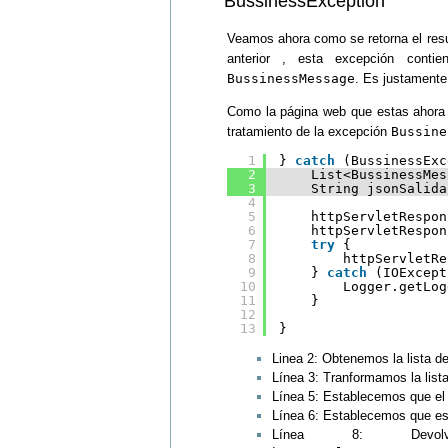
BussinessException
Veamos ahora como se retorna el res
anterior , esta excepción cont
BussinessMessage
. Es justamente 
Como la página web que estas ahora 
tratamiento de la excepción
Bussine
1
} 
catch
(BussinessExc
2
List<BussinessMes
3
String jsonSalida
4
5
httpServletRespon
6
httpServletRespon
7
try
{
8
httpServletRe
9
} 
catch
(IOExcept
10
Logger.getLog
11
}
12
13
}
Linea 2: Obtenemos la lista d
Línea 3: Tranformamos la lis
Línea 5: Establecemos que el
Línea 6: Establecemos que es
Línea 8: Devo