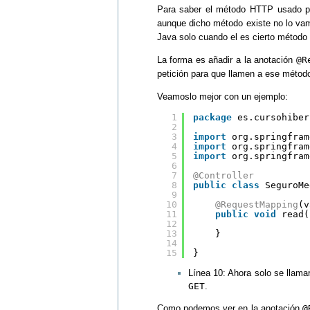
Para saber el método HTTP usado p
aunque dicho método existe no lo vam
Java solo cuando el es cierto método
La forma es añadir a la anotación
@R
petición para que llamen a ese métod
Veamoslo mejor con un ejemplo:
1
package
es.cursohiber
2
3
import
org.springfram
4
import
org.springfram
5
import
org.springfram
6
7
@Controller
8
public
class
SeguroMe
9
10
@RequestMapping
(v
11
public
void
read(
12
13
}
14
15
}
Línea 10: Ahora solo se llam
GET
.
Como podemos ver en la anotación
@