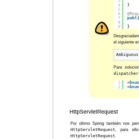
3
4
}
5
6
@Req
7
publ
8
9
}   
Desgraciadame
el siguiente er
Ambiguous
Para solucio
dispatcher
1
<
bea
2
<
bea
HttpServletRequest
Por último Spring también nos per
HttpServletRequest
, para ell
HttpServletRequest
.