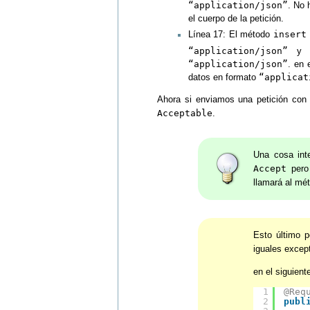
“application/json”
. No 
el cuerpo de la petición.
Línea 17: El método
insert
“application/json”
y t
“application/json”
. en 
datos en formato
“applicat
Ahora si enviamos una petición co
Acceptable
.
Una cosa int
Accept
pero
llamará al mé
Esto último 
iguales except
en el siguien
1
@Req
2
publ