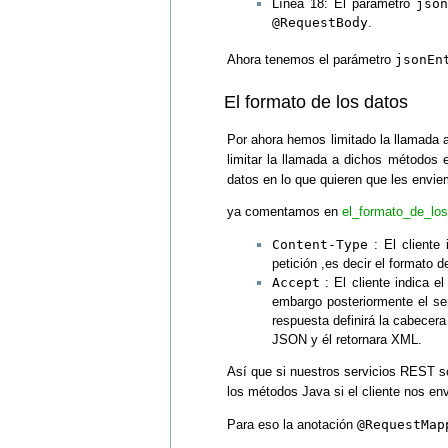
Línea 18: El parámetro
json
@RequestBody
.
Ahora tenemos el parámetro
jsonEn
El formato de los datos
Por ahora hemos limitado la llamada 
limitar la llamada a dichos métodos 
datos en lo que quieren que les envie
ya comentamos en
el_formato_de_lo
Content-Type
: El cliente 
petición ,es decir el formato 
Accept
: El cliente indica e
embargo posteriormente el ser
respuesta definirá la cabecer
JSON y él retornara XML.
Así que si nuestros servicios REST s
los métodos Java si el cliente nos en
Para eso la anotación
@RequestMap