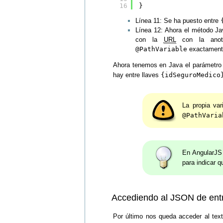
16
}
Línea 11: Se ha puesto entre
Línea 12: Ahora el método Ja
con la
URL
con la ano
@PathVariable
exactamente
Ahora tenemos en Java el parámetr
hay entre llaves
{idSeguroMedico
La propia va
@PathVaria
En AngularJS 
para indicar q
Accediendo al JSON de ent
Por último nos queda acceder al te