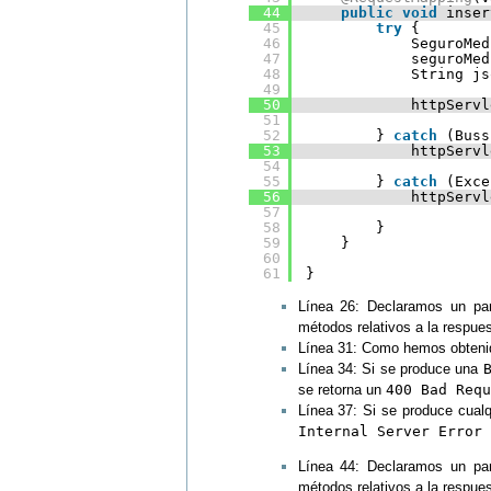
44
public
void
inser
45
try
{
46
SeguroMed
47
seguroMed
48
String js
49
50
httpServl
51
52
} 
catch
(Buss
53
httpServl
54
55
} 
catch
(Exce
56
httpServl
57
58
}
59
}
60
61
}
Línea 26: Declaramos un pa
métodos relativos a la respues
Línea 31: Como hemos obtenid
Línea 34: Si se produce una
se retorna un
400 Bad Requ
Línea 37: Si se produce cualq
Internal Server Error
Línea 44: Declaramos un pa
métodos relativos a la respues