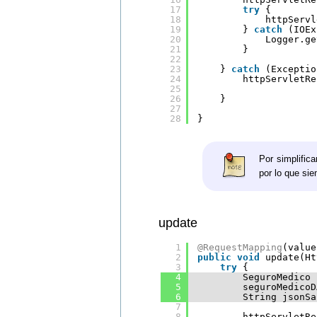
17
try
{
18
httpServl
19
} 
catch
(IOEx
20
Logger.ge
21
}
22
23
} 
catch
(Exceptio
24
httpServletRe
25
26
}
27
28
} 
Por simplific
por lo que si
update
1
@RequestMapping
(value
2
public
void
update(Ht
3
try
{
4
SeguroMedico 
5
seguroMedicoD
6
String jsonSa
7
8
httpServletRe