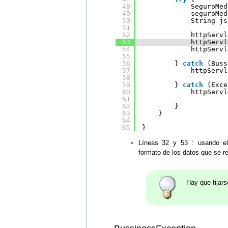
48
SeguroMed
49
seguroMed
50
String js
51
52
httpServl
53
httpServl
54
httpServl
55
56
} 
catch
(Buss
57
httpServl
58
59
} 
catch
(Exce
60
httpServl
61
62
}
63
}
64
65
}
Líneas 32 y 53 : usando 
formato de los datos que se 
Hay que fijars