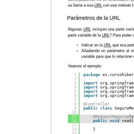
se llame a esa
URL
con ese método H
Parámetros de la URL
Algunas
URL
incluyen una parte vari
parte variable de la
URL
? Para poder 
Indicar en la
URL
que esa part
Añadiendo un parámetro al 
variable para que lo relacione
Veamos el ejemplo:
1
package
es.cursohiber
2
3
import
org.springfram
4
import
org.springfram
5
import
org.springfram
6
import
org.springfram
7
8
@Controller
9
public
class
SeguroMe
10
11
@RequestMapping
(v
12
public
void
read(
13
14
}
15