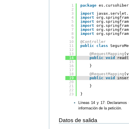
1
package
es.cursohiber
2
3
import
javax.servlet.
4
import
org.springfram
5
import
org.springfram
6
import
org.springfram
7
import
org.springfram
8
import
org.springfram
9
10
@Controller
11
public
class
SeguroMe
12
13
@RequestMapping
(v
14
public
void
read(
15
16
}
17
18
@RequestMapping
(v
19
public
void
inser
20
21
}
22
23
}
Líneas 14 y 17: Declaramos 
información de la petición.
Datos de salida