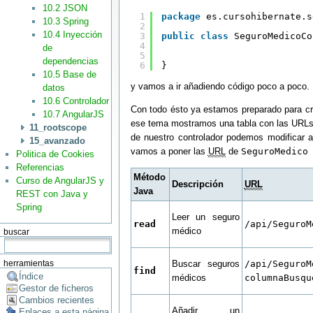
10.2 JSON
1
package
es.cursohibernate.s
10.3 Spring
2
10.4 Inyección
3
public
class
SeguroMedicoCo
4
de
5
dependencias
6
}
10.5 Base de
y vamos a ir añadiendo código poco a poco.
datos
10.6 Controlador
Con todo ésto ya estamos preparado para cr
10.7 AngularJS
ese tema mostramos una tabla con las URLs
11_rootscope
de nuestro controlador podemos modificar 
15_avanzado
vamos a poner las
URL
de
SeguroMedico
Politica de Cookies
Referencias
Método
Curso de AngularJS y
Descripción
URL
Java
REST con Java y
Spring
Leer un seguro
read
/api/SeguroM
médico
buscar
Buscar seguros
/api/SeguroM
herramientas
find
Índice
médicos
columnaBusqu
Gestor de ficheros
Cambios recientes
Añadir un
Enlaces a esta página