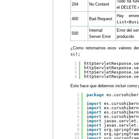
Todo ha fun
204
No Content
el DELETE e
Hay error
400
Bad Request
List<Busi
Internal
Error del se
500
Server Error
producido
¿Como retornamos esos valores d
sc);
1
httpServletResponse.se
2
httpServletResponse.se
3
httpServletResponse.se
4
httpServletResponse.se
Esto hace que debemos incluir como p
1
package
es.cursohiber
2
3
import
es.cursohibern
4
import
es.cursohibern
5
import
es.cursohibern
6
import
es.cursohibern
7
import
javax.servlet.
8
import
javax.servlet.
9
import
org.springfram
10
import
org.springfram
11
import
org.springfram