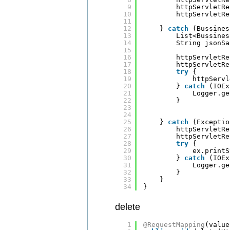
9
httpServletRe
10
httpServletRe
11
12
} 
catch
(Bussines
13
List<Bussines
14
String jsonSa
15
16
httpServletRe
17
httpServletRe
18
try
{
19
httpServl
20
} 
catch
(IOEx
21
Logger.ge
22
}
23
24
25
} 
catch
(Exceptio
26
httpServletRe
27
httpServletRe
28
try
{
29
ex.printS
30
} 
catch
(IOEx
31
Logger.ge
32
}
33
}
34
}
delete
1
@RequestMapping
(value