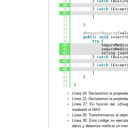
29
} 
catch
(Bussin
30
31
} 
catch
(Except
32
33
}
34
35
}
36
37
@RequestMapping
(val
38
public
void
insert(
39
try
{
40
SeguroMedic
41
seguroMedic
42
String json
43
} 
catch
(Bussin
44
45
} 
catch
(Except
46
47
}
48
}
49
50
}
Línea 19: Declaramos la propied
Línea 22: Declaramos la propied
Línea 27: En función del
idSe
mediante el DAO.
Línea 28: Transformamos el obje
Línea 30: Este código se ejecuta
datos y debemos notificar un men