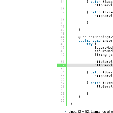
34
} 
catch
(Buss
35
httpServl
36
37
} 
catch
(Exce
38
httpServl
39
40
}
41
42
}
43
44
@RequestMapping
(v
45
public
void
inser
46
try
{
47
SeguroMed
48
seguroMed
49
String js
50
51
httpServl
52
httpServl
53
54
} 
catch
(Buss
55
httpServl
56
57
} 
catch
(Exce
58
httpServl
59
60
}
61
}
62
63
}
Linea 32 y 52: Llamamos al