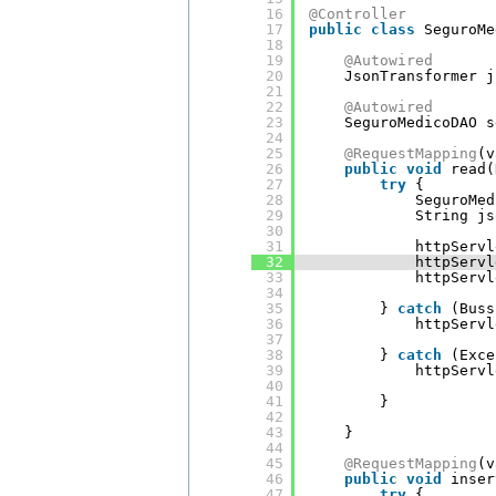
16
@Controller
17
public
class
SeguroMe
18
19
@Autowired
20
JsonTransformer j
21
22
@Autowired
23
SeguroMedicoDAO s
24
25
@RequestMapping
(v
26
public
void
read(
27
try
{
28
SeguroMed
29
String js
30
31
httpServl
32
httpServl
33
httpServl
34
35
} 
catch
(Buss
36
httpServl
37
38
} 
catch
(Exce
39
httpServl
40
41
}
42
43
}
44
45
@RequestMapping
(v
46
public
void
inser
47
try
{