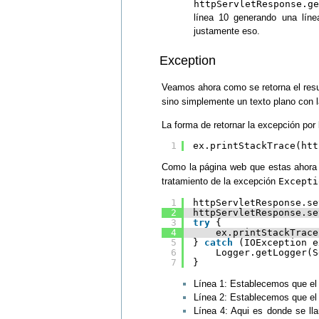
httpServletResponse.ge
línea 10 generando una líne
justamente eso.
Exception
Veamos ahora como se retorna el res
sino simplemente un texto plano con l
La forma de retornar la excepción por
1
ex.printStackTrace(htt
Como la página web que estas ahora 
tratamiento de la excepción
Excepti
1
httpServletResponse.se
2
httpServletResponse.se
3
try
{
4
ex.printStackTrace
5
} 
catch
(IOException e
6
Logger.getLogger(S
7
}
Línea 1: Establecemos que el
Línea 2: Establecemos que el 
Línea 4: Aqui es donde se l