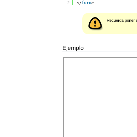
2
</
form
>
Recuerda poner e
Ejemplo