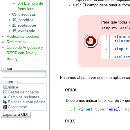
8.4 Ejemplo de
url
: El campo debe tener el for
formulario
09_directivas
10_servidor
Para que todas 
11_rootscope
<input>
,
<sel
15_avanzado
Politica de Cookies
1
<
form
2
</
form
Referencias
3
Curso de AngularJS y
4
<
input
REST con Java y
5
6
<
selec
Spring
buscar
Pasemos ahora a ver cómo se aplican cad
herramientas
Índice
email
Gestor de ficheros
Cambios recientes
Deberemos indicar en el
<input>
qu
Enlaces a esta página
Conectarse
1
<
input
type
=
"email"
ng
max