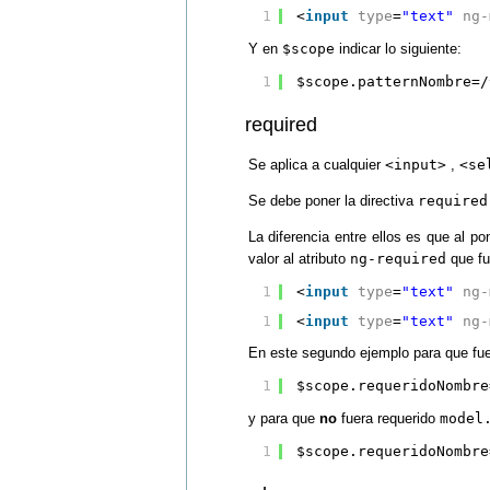
1
<
input
type
=
"text"
ng-
Y en
$scope
indicar lo siguiente:
1
$scope.patternNombre=/
required
Se aplica a cualquier
<input>
,
<se
Se debe poner la directiva
required
La diferencia entre ellos es que al p
valor al atributo
ng-required
que f
1
<
input
type
=
"text"
ng-
1
<
input
type
=
"text"
ng-
En este segundo ejemplo para que fu
1
$scope.requeridoNombre
y para que
no
fuera requerido
model
1
$scope.requeridoNombre