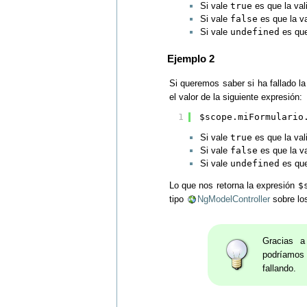
Si vale
true
es que la vali
Si vale
false
es que la va
Si vale
undefined
es que
Ejemplo 2
Si queremos saber si ha fallado l
el valor de la siguiente expresión:
1
$scope.miFormulario
Si vale
true
es que la vali
Si vale
false
es que la va
Si vale
undefined
es que
Lo que nos retorna la expresión
$
tipo
NgModelController
sobre lo
Gracias a
podríamos 
fallando.