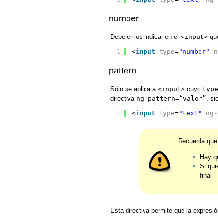
number
Deberemos indicar en el
<input>
qu
1
<
input
type
=
"number"
n
pattern
Sólo se aplica a
<input>
cuyo
type
directiva
ng-pattern=“valor”
, s
1
<
input
type
=
"text"
ng-
Recuerda que
Hay qu
Si qui
final
Esta directiva permite que la expresi