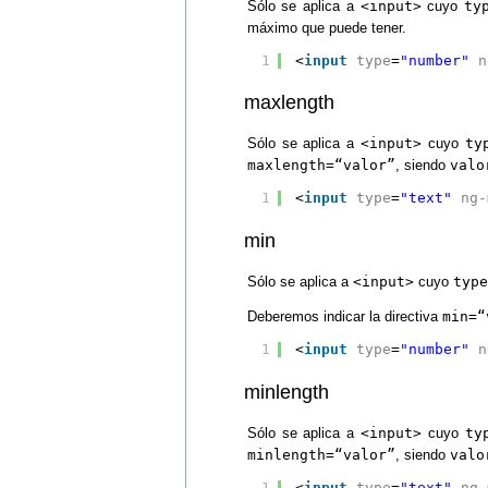
Sólo se aplica a
<input>
cuyo
ty
máximo que puede tener.
1
<
input
type
=
"number"
n
maxlength
Sólo se aplica a
<input>
cuyo
ty
maxlength=“valor”
, siendo
valo
1
<
input
type
=
"text"
ng-
min
Sólo se aplica a
<input>
cuyo
type
Deberemos indicar la directiva
min=“
1
<
input
type
=
"number"
n
minlength
Sólo se aplica a
<input>
cuyo
ty
minlength=“valor”
, siendo
valo
1
<
input
type
=
"text"
ng-