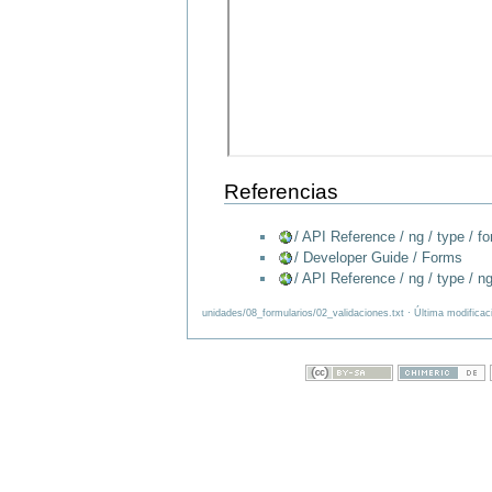
Referencias
/ API Reference / ng / type / f
/ Developer Guide / Forms
/ API Reference / ng / type / 
unidades/08_formularios/02_validaciones.txt · Última modifica