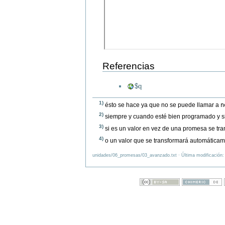
Referencias
$q
1)
n
ésto se hace ya que no se puede llamar a
2)
siempre y cuando esté bien programado y s
3)
si es un valor en vez de una promesa se t
4)
o un valor que se transformará automátic
unidades/06_promesas/03_avanzado.txt · Última modificación: