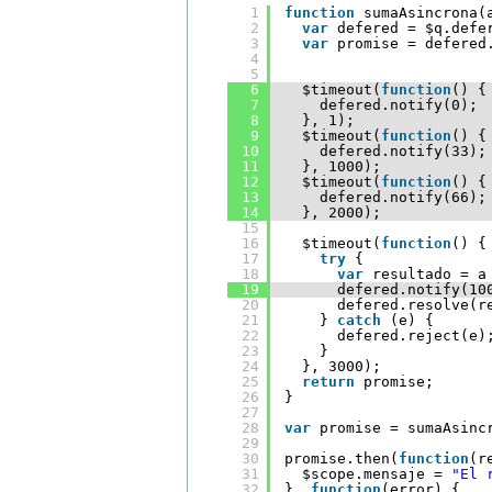
1
function
sumaAsincrona(
2
var
defered = $q.defe
3
var
promise = defered
4
5
6
$timeout(
function
() {
7
defered.notify(0);
8
}, 1);
9
$timeout(
function
() {
10
defered.notify(33);
11
}, 1000);
12
$timeout(
function
() {
13
defered.notify(66);
14
}, 2000);
15
16
$timeout(
function
() {
17
try
{
18
var
resultado = a
19
defered.notify(10
20
defered.resolve(r
21
} 
catch
(e) {
22
defered.reject(e)
23
}
24
}, 3000);
25
return
promise;
26
}
27
28
var
promise = sumaAsinc
29
30
promise.then(
function
(r
31
$scope.mensaje = 
"El 
32
}, 
function
(error) {