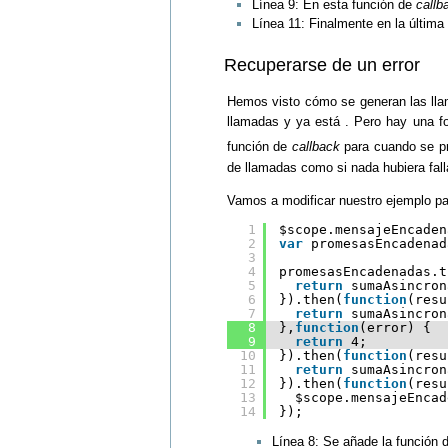
Línea 9: En esta función de
callb
Línea 11: Finalmente en la última
Recuperarse de un error
Hemos visto cómo se generan las llam
llamadas y ya está . Pero hay una fo
función de
callback
para cuando se pr
de llamadas como si nada hubiera fall
Vamos a modificar nuestro ejemplo par
1
$scope.mensajeEncaden
2
var
promesasEncadenad
3
4
promesasEncadenadas.t
5
return
sumaAsincron
6
}).then(
function
(resu
7
return
sumaAsincron
8
},
function
(error) {
9
return
4;
10
}).then(
function
(resu
11
return
sumaAsincron
12
}).then(
function
(resu
13
$scope.mensajeEncad
14
});
Línea 8: Se añade la función 