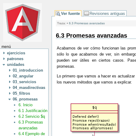
Ver fuente
Revisiones antiguas
Traza:
•
6.3 Promesas avanzadas
6.3 Promesas avanzadas
menú
Acabamos de ver cómo funcionan las prom
ejercicios
sólo lo que acabamos de ver, sin embarg
patrones
pueden ser útiles en ciertos casos. Pas
unidades
promesas.
01_introduccion
02_angular
Lo primero que vamos a hacer es actualizar 
03_servicios
los nuevos métodos que vamos a explicar.
04_masdirectivas
05_filtros
06_promesas
6. Inicio
6.1 Justificación
6.2 Servicio $q
6.3 Promesas
avanzadas
6.4 Ejemplo de