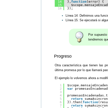
14
},
function
(error) {
15
$scope.mensajeEncad
16
});
Línea 14: Definimos una funci
Línea 15: Se ejecutará si algu
Por supuesto 
tendremos que
Progreso
Otra característica que tienen las
última promesa por lo que llamará pa
El ejemplo lo volvemos ahora a modifi
1
$scope.mensajeEncaden
2
var
promesasEncadenad
3
4
promesasEncadenadas.t
5
return
sumaAsincron
6
}).then(
function
(resu
7
return
sumaAsincron