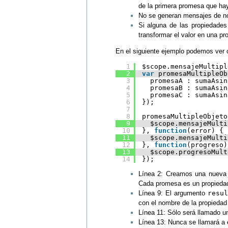
de la primera promesa que hay
No se generan mensajes de not
Si alguna de las propiedade
transformar el valor en una p
En el siguiente ejemplo podemos ver 
1
$scope.mensajeMultipl
2
var
promesaMultipleOb
3
promesaA : sumaAsin
4
promesaB : sumaAsin
5
promesaC : sumaAsin
6
});
7
8
promesaMultipleObjeto
9
$scope.mensajeMulti
10
}, 
function
(error) {
11
$scope.mensajeMulti
12
}, 
function
(progreso)
13
$scope.progresoMult
14
});
Línea 2: Creamos una nuev
Cada promesa es un propiedad
Línea 9: El argumento
resul
con el nombre de la propiedad
Línea 11: Sólo será llamado u
Línea 13: Nunca se llamará a 