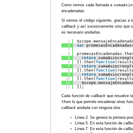
Como vemos cada llamada a
sumaAsin
encadenadas.
Si vemos el código siguiente, gracias a 
callback
y así sucesivamente sino que 
es necesario anidarlas.
1
$scope.mensajeEncadenad
2
var
promesasEncadenadas
3
4
promesasEncadenadas.the
5
return
sumaAsincrona(
6
}).then(
function
(result
7
return
sumaAsincrona(
8
}).then(
function
(result
9
return
sumaAsincrona(
10
}).then(
function
(result
11
$scope.mensajeEncaden
12
});
Cada función de
callback
que resuelve la
then
lo que permite encadenar otras fu
callback
anidada con ninguna otra.
Línea 2: Se genera la primera pr
Línea 5: En esta función de
callb
Línea 7: En esta función de
callb