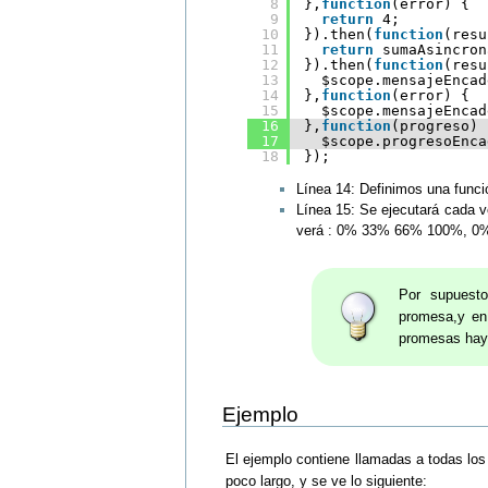
8
},
function
(error) {
9
return
4;
10
}).then(
function
(resu
11
return
sumaAsincron
12
}).then(
function
(resu
13
$scope.mensajeEncad
14
},
function
(error) {
15
$scope.mensajeEncad
16
},
function
(progreso) 
17
$scope.progresoEnca
18
});
Línea 14: Definimos una funci
Línea 15: Se ejecutará cada v
verá : 0% 33% 66% 100%, 
Por supuesto
promesa,y en
promesas hay
Ejemplo
El ejemplo contiene llamadas a todas lo
poco largo, y se ve lo siguiente: