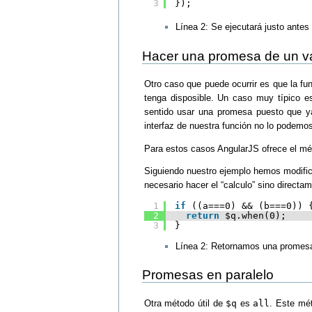
3
});
Línea 2: Se ejecutará justo antes
Hacer una promesa de un va
Otro caso que puede ocurrir es que la fu
tenga disposible. Un caso muy típico 
sentido usar una promesa puesto que y
interfaz de nuestra función no lo podemo
Para estos casos AngularJS ofrece el m
Siguiendo nuestro ejemplo hemos modifi
necesario hacer el “calculo” sino directa
1
if
((a===0) && (b===0)) 
2
return
$q.when(0);
3
}
Línea 2: Retornamos una promesa
Promesas en paralelo
Otra método útil de
$q
es
all
. Este mét