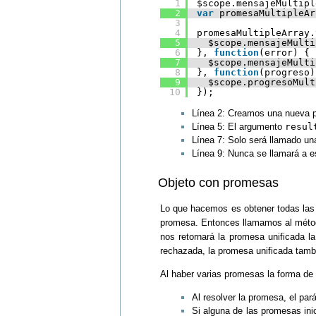
1
$scope.mensajeMultipl
2
var
promesaMultipleAr
3
4
promesaMultipleArray.
5
$scope.mensajeMulti
6
}, 
function
(error) {
7
$scope.mensajeMulti
8
}, 
function
(progreso)
9
$scope.progresoMult
10
});
Línea 2: Creamos una nueva 
Línea 5: El argumento
resul
Línea 7: Solo será llamado un
Línea 9: Nunca se llamará a e
Objeto con promesas
Lo que hacemos es obtener todas las 
promesa. Entonces llamamos al mét
nos retornará la promesa unificada l
rechazada, la promesa unificada tamb
Al haber varias promesas la forma de 
Al resolver la promesa, el pa
Si alguna de las promesas inic