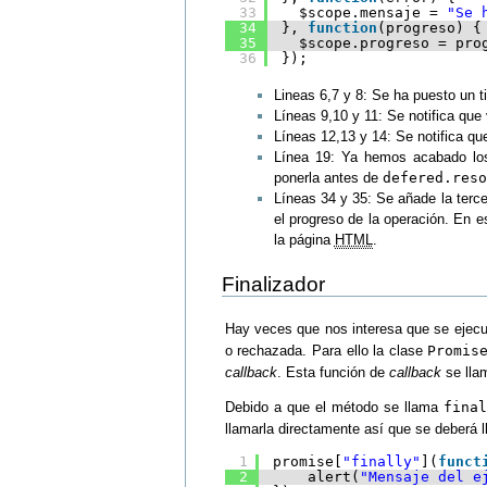
33
$scope.mensaje = 
"Se 
34
}, 
function
(progreso) {
35
$scope.progreso = pro
36
});
Lineas 6,7 y 8: Se ha puesto un 
Líneas 9,10 y 11: Se notifica qu
Líneas 12,13 y 14: Se notifica q
Línea 19: Ya hemos acabado los
ponerla antes de
defered.reso
Líneas 34 y 35: Se añade la terc
el progreso de la operación. En 
la página
HTML
.
Finalizador
Hay veces que nos interesa que se ejecu
o rechazada. Para ello la clase
Promis
callback
. Esta función de
callback
se llam
Debido a que el método se llama
final
llamarla directamente así que se deberá l
1
promise[
"finally"
](
funct
2
alert(
"Mensaje del e