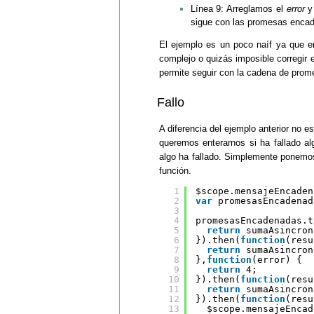
Línea 9: Arreglamos el
error
y 
sigue con las promesas enca
El ejemplo es un poco naíf ya que en
complejo o quizás imposible corregir e
permite seguir con la cadena de prom
Fallo
A diferencia del ejemplo anterior no 
queremos enterarnos si ha fallado a
algo ha fallado. Simplemente ponemos 
función.
1
$scope.mensajeEncaden
2
var
promesasEncadenad
3
4
promesasEncadenadas.t
5
return
sumaAsincron
6
}).then(
function
(resu
7
return
sumaAsincron
8
},
function
(error) {
9
return
4;
10
}).then(
function
(resu
11
return
sumaAsincron
12
}).then(
function
(resu
13
$scope.mensajeEncad