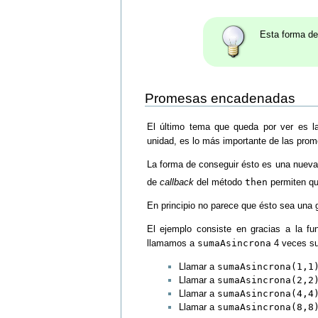
Esta forma de
Promesas encadenadas
El último tema que queda por ver es l
unidad, es lo más importante de las prom
La forma de conseguir ésto es una nueva
de
callback
del método
then
permiten qu
En principio no parece que ésto sea una
El ejemplo consiste en gracias a la f
llamamos a
sumaAsincrona
4 veces sum
Llamar a
sumaAsincrona(1,1
Llamar a
sumaAsincrona(2,2
Llamar a
sumaAsincrona(4,4
Llamar a
sumaAsincrona(8,8