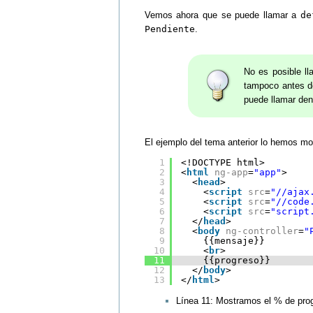
Vemos ahora que se puede llamar a
de
Pendiente
.
No es posible l
tampoco antes d
puede llamar dent
El ejemplo del tema anterior lo hemos mod
1
<!DOCTYPE html>
2
<
html
ng-app
=
"app"
>
3
<
head
>
4
<
script
src
=
"//ajax
5
<
script
src
=
"//code
6
<
script
src
=
"script
7
</
head
>
8
<
body
ng-controller
=
"
9
{{mensaje}}
10
<
br
>
11
{{progreso}}
12
</
body
>
13
</
html
>
Línea 11: Mostramos el % de prog