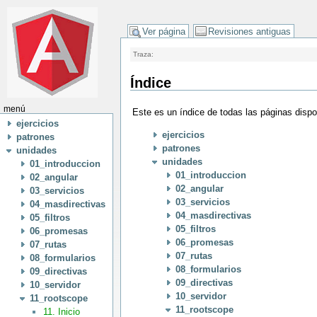
Ver página
Revisiones antiguas
Traza:
Índice
menú
Este es un índice de todas las páginas disp
ejercicios
ejercicios
patrones
patrones
unidades
unidades
01_introduccion
01_introduccion
02_angular
02_angular
03_servicios
03_servicios
04_masdirectivas
04_masdirectivas
05_filtros
05_filtros
06_promesas
06_promesas
07_rutas
07_rutas
08_formularios
08_formularios
09_directivas
09_directivas
10_servidor
10_servidor
11_rootscope
11_rootscope
11. Inicio